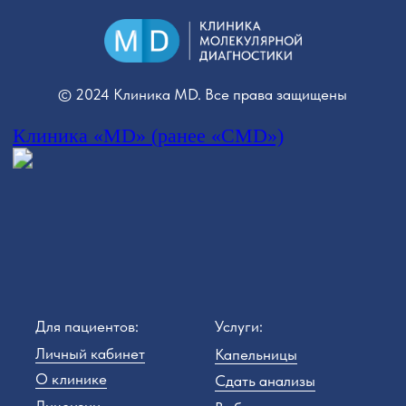
Для пациентов:
Услуги:
Личный кабинет
Капельницы
О клинике
Сдать анализы
Лицензии
Выбрать специалиста
Отзывы
УЗИ
Второе мнение
Контакты
Программа
Информация:
Статьи о здоровье
Личный кабинет
Новости и акции
+7 (812) 566-57-56
Юридическая
информация
+7 (981) 231-01-01
ул. Оптиков, д. 45, к.1
Политика конфиденциальности
Публичная оферта
О порядке возврата денежных средств
Положение о врачебной тайне
Договор-оферта на оказание платных
медицинских услуг
Данные об образовании медицинского персонала