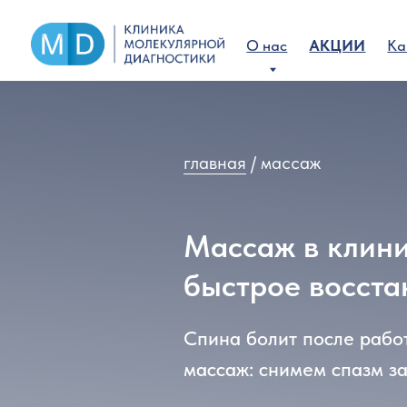
О нас
АКЦИИ
Капельни
главная
/ массаж
Массаж в клинике
быстрое восстанов
Спина болит после работы? В
массаж: снимем спазм за 40 м
ВИДЫ
|
АКЦИЯ
|
ПРАЙ