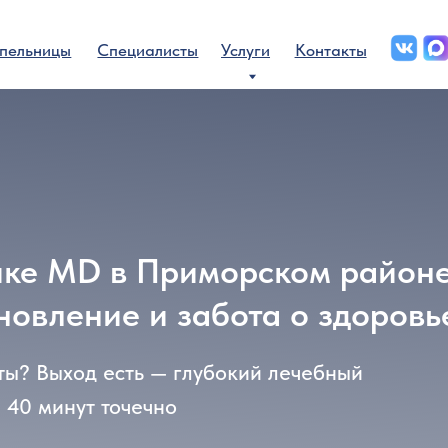
+7 (8
цы
Специалисты
Услуги
Контакты
+7 (9
 MD в Приморском районе СПб 
ление и забота о здоровье
ыход есть — глубокий лечебный
инут точечно
С