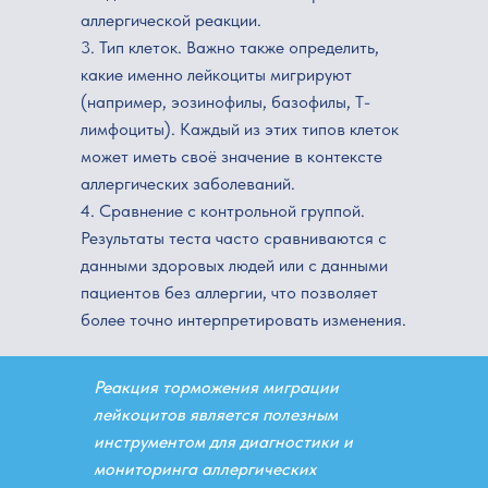
+7 (812) 566-57-56
Юридическая
аллергической реакции.
информация
+7 (981) 231-01-01
3. Тип клеток. Важно также определить,
ул. Оптиков, д. 45, к.1
какие именно лейкоциты мигрируют
(например, эозинофилы, базофилы, Т-
Политика конфиденциальности
лимфоциты). Каждый из этих типов клеток
Публичная оферта
О порядке возврата денежных средств
может иметь своё значение в контексте
Положение о врачебной тайне
аллергических заболеваний.
Договор-оферта на оказание платных
4. Сравнение с контрольной группой.
медицинских услуг
Результаты теста часто сравниваются с
Данные об образовании медицинского персонала
данными здоровых людей или с данными
пациентов без аллергии, что позволяет
более точно интерпретировать изменения.
Реакция торможения миграции
лейкоцитов является полезным
инструментом для диагностики и
мониторинга аллергических