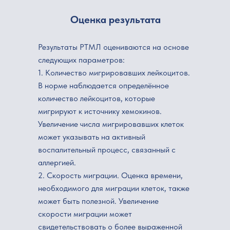
Оценка результата
© 2024 Клиника MD. Все права защищены
Результаты РТМЛ оцениваются на основе
Клиника «MD» (ранее «CMD»)
следующих параметров:
1. Количество мигрировавших лейкоцитов.
В норме наблюдается определённое
количество лейкоцитов, которые
мигрируют к источнику хемокинов.
Увеличение числа мигрировавших клеток
Для пациентов:
Услуги:
может указывать на активный
Личный кабинет
Капельницы
О клинике
Сдать анализы
воспалительный процесс, связанный с
Лицензии
Выбрать специалиста
аллергией.
Отзывы
УЗИ
2. Скорость миграции. Оценка времени,
Второе мнение
Контакты
необходимого для миграции клеток, также
Программа
Информация:
может быть полезной. Увеличение
Статьи о здоровье
Личный кабинет
скорости миграции может
Новости и акции
свидетельствовать о более выраженной